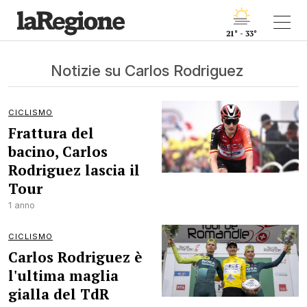
21° - 33°
Notizie su Carlos Rodriguez
CICLISMO
Frattura del
bacino, Carlos
Rodriguez lascia il
Tour
1 anno
CICLISMO
Carlos Rodriguez è
l'ultima maglia
gialla del TdR