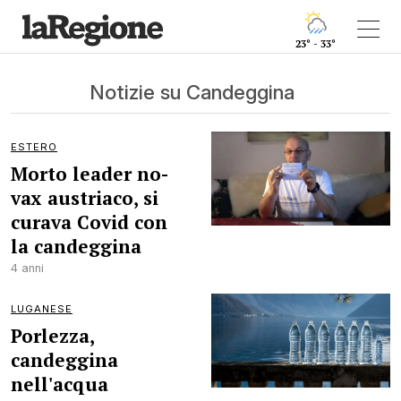
23° - 33°
Notizie su Candeggina
ESTERO
Morto leader no-
vax austriaco, si
curava Covid con
la candeggina
4 anni
LUGANESE
Porlezza,
candeggina
nell'acqua