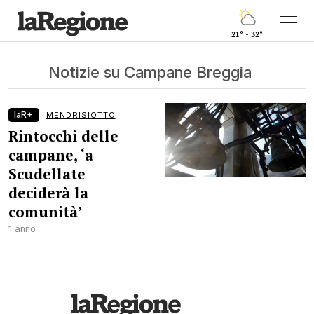
21° - 32°
Notizie su Campane Breggia
laR+
MENDRISIOTTO
Rintocchi delle
campane, ‘a
Scudellate
deciderà la
comunità’
1 anno