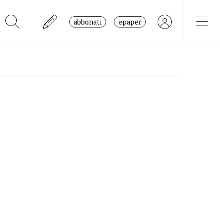
abbonati
epaper