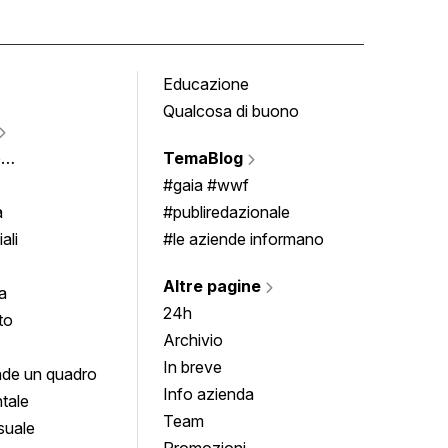
Educazione
Tomb
Qualcosa di buono
Fumet
Vigne
e
TemaBlog
Scrivi
imenti
#gaia #wwf
a
#publiredazionale
ali
#le aziende informano
Altre pagine
a
24h
to
Archivio
In breve
de un quadro
Info azienda
tale
Team
suale