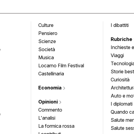
Culture
I dibattiti
Pensiero
Rubriche
Scienze
Inchieste 
e
Società
approfond
Viaggi
Musica
Tecnologi
Locarno Film Festival
Storie besti
Castellinaria
Curiosità
Economia
Architettur
Auto e mo
Opinioni
I diplomati
Commento
Quando ca
e
L'analisi
Salute men
La formica rossa
Salute ses