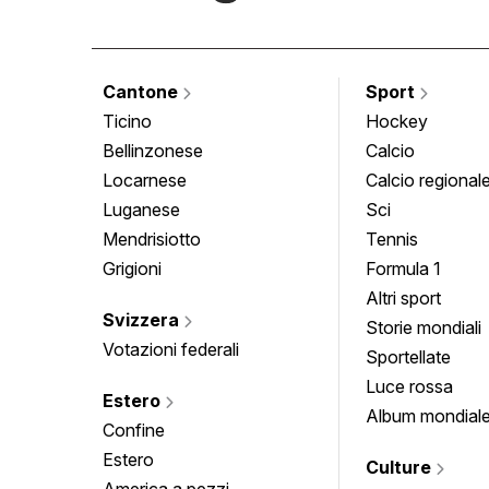
Cantone
Sport
Ticino
Hockey
Bellinzonese
Calcio
Locarnese
Calcio regional
Luganese
Sci
Mendrisiotto
Tennis
Grigioni
Formula 1
Altri sport
Svizzera
Storie mondiali
Votazioni federali
Sportellate
Luce rossa
Estero
Album mondial
Confine
Estero
Culture