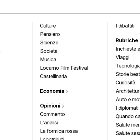
Culture
I dibattiti
Pensiero
Rubriche
Scienze
Inchieste 
e
Società
approfond
Viaggi
Musica
Tecnologi
Locarno Film Festival
Storie besti
Castellinaria
Curiosità
Economia
Architettur
Auto e mo
Opinioni
I diplomati
Commento
Quando ca
e
L'analisi
Salute men
La formica rossa
Salute ses
I contributi