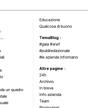
Educazione
Tomb
Qualcosa di buono
Fumet
Vigne
e
TemaBlog
Scrivi
imenti
#gaia #wwf
a
#publiredazionale
ali
#le aziende informano
Altre pagine
a
24h
to
Archivio
In breve
de un quadro
Info azienda
tale
Team
suale
Promozioni