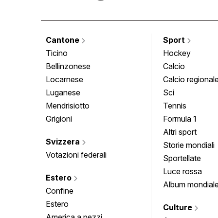
Cantone
Sport
Ticino
Hockey
Bellinzonese
Calcio
Locarnese
Calcio regional
Luganese
Sci
Mendrisiotto
Tennis
Grigioni
Formula 1
Altri sport
Svizzera
Storie mondiali
Votazioni federali
Sportellate
Luce rossa
Estero
Album mondial
Confine
Estero
Culture
America a pezzi