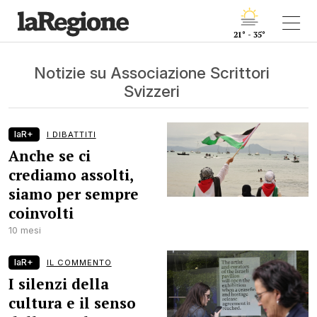
21° - 35°
Notizie su Associazione Scrittori
Svizzeri
laR+
I DIBATTITI
Anche se ci
crediamo assolti,
siamo per sempre
coinvolti
10 mesi
laR+
IL COMMENTO
I silenzi della
cultura e il senso