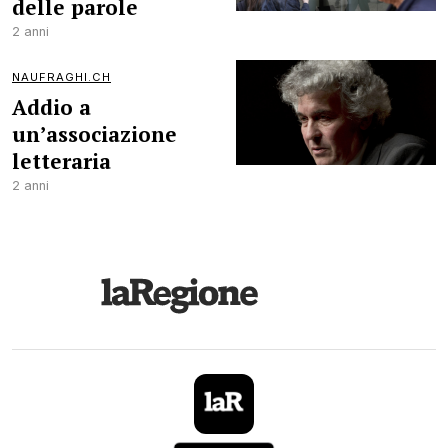
delle parole
2 anni
NAUFRAGHI.CH
Addio a
un’associazione
letteraria
2 anni