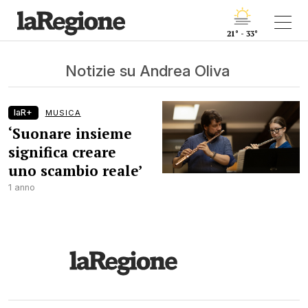
21° - 33°
Notizie su Andrea Oliva
laR+
MUSICA
‘Suonare insieme
significa creare
uno scambio reale’
1 anno