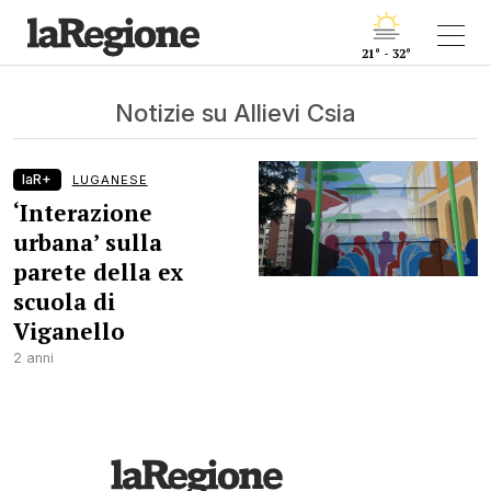
21° - 32°
Notizie su Allievi Csia
laR+
LUGANESE
‘Interazione
urbana’ sulla
parete della ex
scuola di
Viganello
2 anni