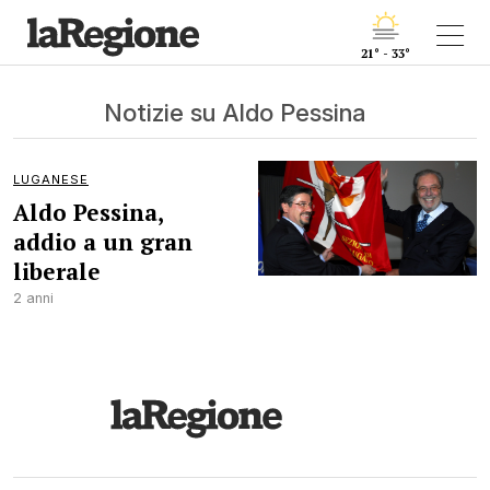
21° - 33°
Notizie su Aldo Pessina
LUGANESE
Aldo Pessina,
addio a un gran
liberale
2 anni