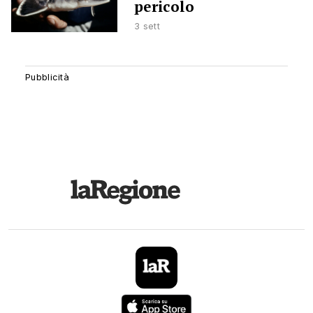
pericolo
3 sett