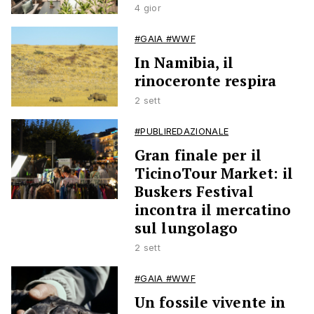
4 gior
#GAIA #WWF
In Namibia, il
rinoceronte respira
2 sett
#PUBLIREDAZIONALE
Gran finale per il
TicinoTour Market: il
Buskers Festival
incontra il mercatino
sul lungolago
2 sett
#GAIA #WWF
Un fossile vivente in