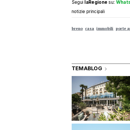
Segui
laRegione
su:
What
notizie principali
breno
casa
immobili
porte a
TEMABLOG