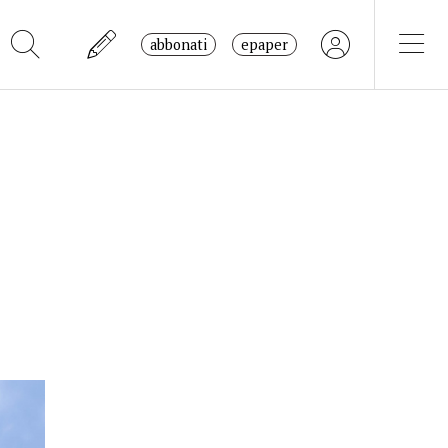
abbonati
epaper