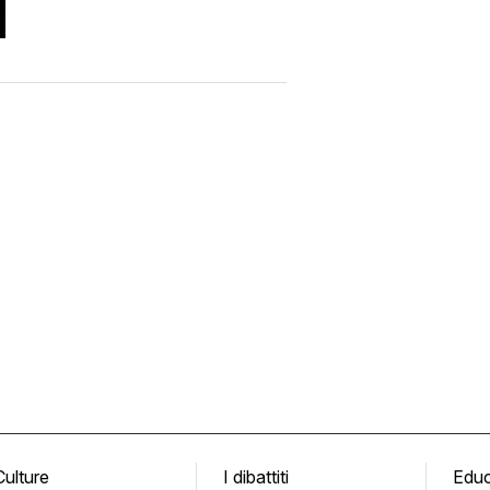
Culture
I dibattiti
Edu