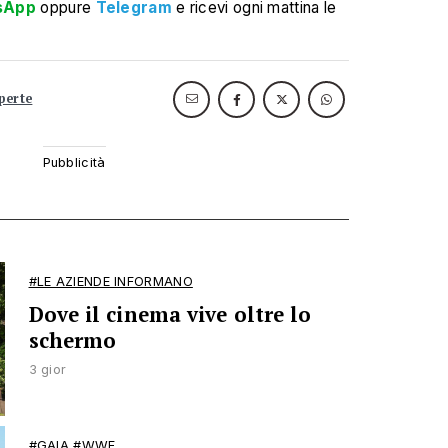
sApp
oppure
Telegram
e ricevi ogni mattina le
perte
#LE AZIENDE INFORMANO
Dove il cinema vive oltre lo
schermo
3 gior
#GAIA #WWF