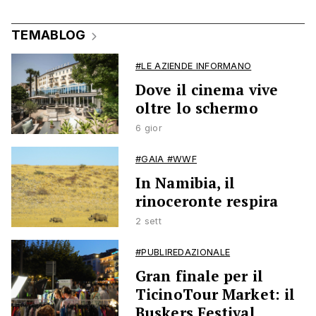
TEMABLOG
#LE AZIENDE INFORMANO
Dove il cinema vive
oltre lo schermo
6 gior
#GAIA #WWF
In Namibia, il
rinoceronte respira
2 sett
#PUBLIREDAZIONALE
Gran finale per il
TicinoTour Market: il
Buskers Festival