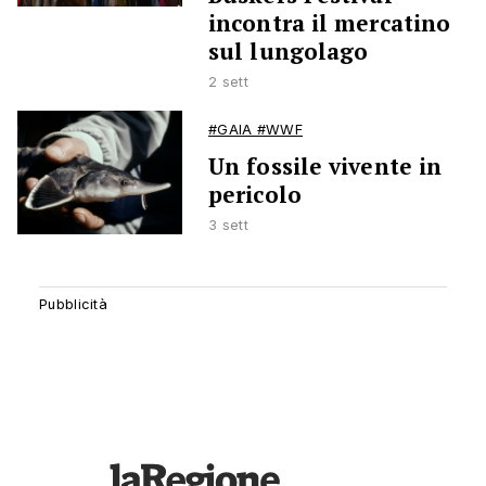
incontra il mercatino
sul lungolago
2 sett
#GAIA #WWF
Un fossile vivente in
pericolo
3 sett