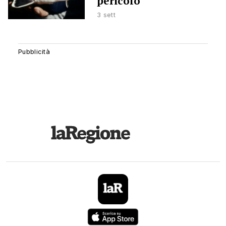
pericolo
3 sett