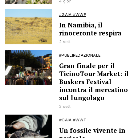
4 gior
#GAIA #WWF
In Namibia, il
rinoceronte respira
2 sett
#PUBLIREDAZIONALE
Gran finale per il
TicinoTour Market: il
Buskers Festival
incontra il mercatino
sul lungolago
2 sett
#GAIA #WWF
Un fossile vivente in