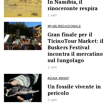
In Namibia, il
rinoceronte respira
2 sett
#PUBLIREDAZIONALE
Gran finale per il
TicinoTour Market: il
Buskers Festival
incontra il mercatino
sul lungolago
2 sett
#GAIA #WWF
Un fossile vivente in
pericolo
3 sett