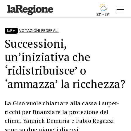
22° - 29°
laR+
VOTAZIONI FEDERALI
Successioni,
un’iniziativa che
‘ridistribuisce’ o
‘ammazza’ la ricchezza?
La Giso vuole chiamare alla cassa i super-
ricchi per finanziare la protezione del
clima. Yannick Demaria e Fabio Regazzi
sono su due pianeti diversi