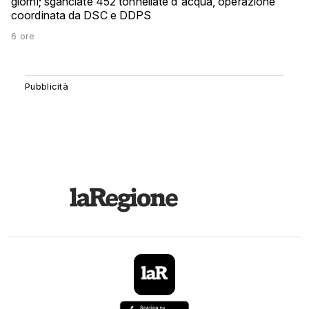
giorni; sganciate 452 tonnellate d'acqua, operazione
coordinata da DSC e DDPS
6 ore