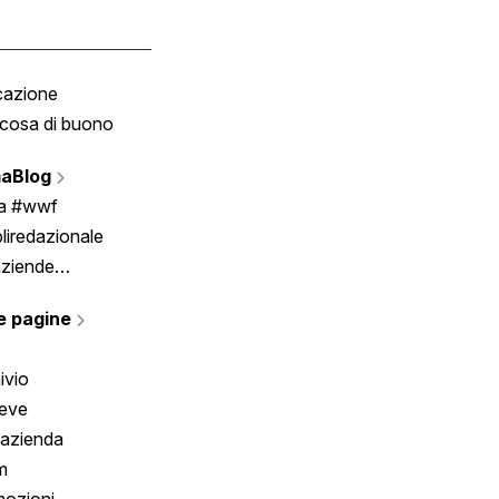
cazione
Tombola
cosa di buono
Fumetto
Vignette
aBlog
Scrivici
ia #wwf
liredazionale
aziende
rmano
e pagine
ivio
reve
 azienda
m