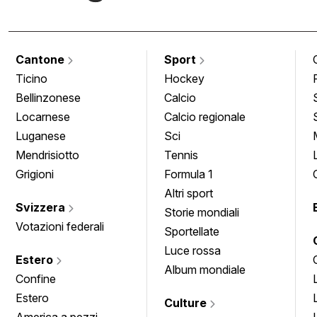
Cantone
Sport
Ticino
Hockey
Bellinzonese
Calcio
Locarnese
Calcio regionale
Luganese
Sci
Mendrisiotto
Tennis
Grigioni
Formula 1
Altri sport
Svizzera
Storie mondiali
Votazioni federali
Sportellate
Luce rossa
Estero
Album mondiale
Confine
Estero
Culture