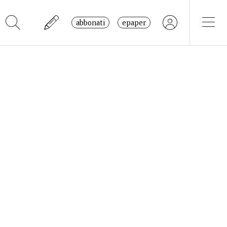
abbonati
epaper