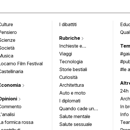
Culture
I dibattiti
Edu
Pensiero
Qual
Rubriche
Scienze
Inchieste e
Tem
Società
approfondimenti
Viaggi
#ga
Musica
Tecnologia
#pub
Locarno Film Festival
Storie bestiali
#le 
Castellinaria
Curiosità
info
Altr
Economia
Architettura
24h
Auto e moto
Opinioni
Arch
I diplomati
Commento
In b
Quando cade un
L'analisi
Info
quadro
Salute mentale
La formica rossa
Tea
Salute sessuale