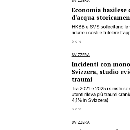
SVIZZERA
Economia basilese c
d'acqua storicamen
HKBB e SVS sollecitano la C
ridurre i costi e tutelare l
5 ore
SVIZZERA
Incidenti con monop
Svizzera, studio ev
traumi
Tra 2021 e 2025 i sinistri s
utenti rileva più traumi cra
4,1% in Svizzera)
6 ore
SVIZZERA