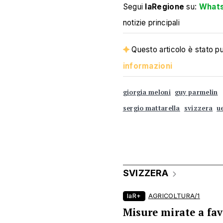
Segui
laRegione
su:
What
notizie principali
Questo articolo è stato pub
informazioni
giorgia meloni
guy parmelin
sergio mattarella
svizzera
u
SVIZZERA
laR+
AGRICOLTURA/1
Misure mirate a fav