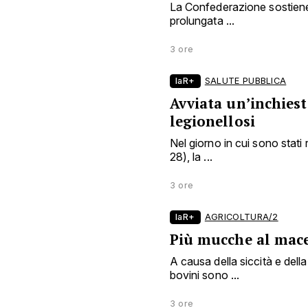
La Confederazione sostiene 
prolungata ...
3 ore
laR+
SALUTE PUBBLICA
Avviata un’inchiest
legionellosi
Nel giorno in cui sono stati 
28), la ...
3 ore
laR+
AGRICOLTURA/2
Più mucche al mac
A causa della siccità e della
bovini sono ...
3 ore