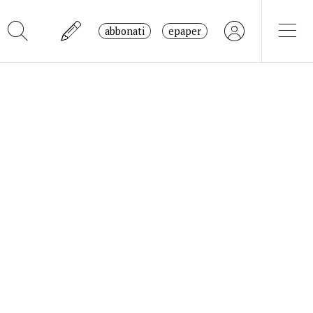
abbonati
epaper