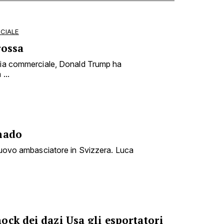
CIALE
rossa
rsia commerciale, Donald Trump ha
...
nado
 nuovo ambasciatore in Svizzera. Luca
ck dei dazi Usa gli esportatori