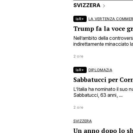
SVIZZERA
laR+
LA VERTENZA COMMER
Trump fa la voce g
Nell’ambito della controve
indirettamente minacciato la 
2 ore
laR+
DIPLOMAZIA
Sabbatucci per Cor
L’Italia ha nominato il suo
Sabbatucci, 63 anni, ...
2 ore
SVIZZERA
Un anno dopo lo sho