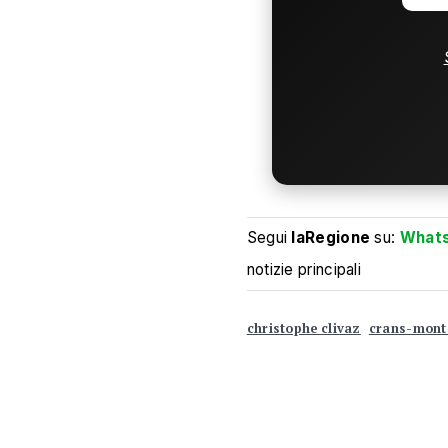
Segui
laRegione
su:
What
notizie principali
christophe clivaz
crans-mont