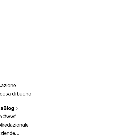
cazione
Tombola
cosa di buono
Fumetto
Vignette
aBlog
Scrivici
ia #wwf
liredazionale
aziende