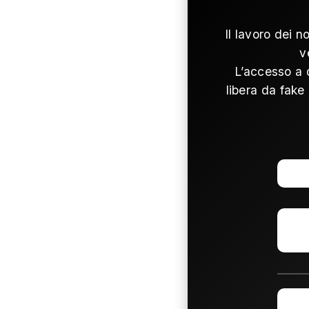
Il lavoro dei n
v
L’accesso a 
libera da fake 