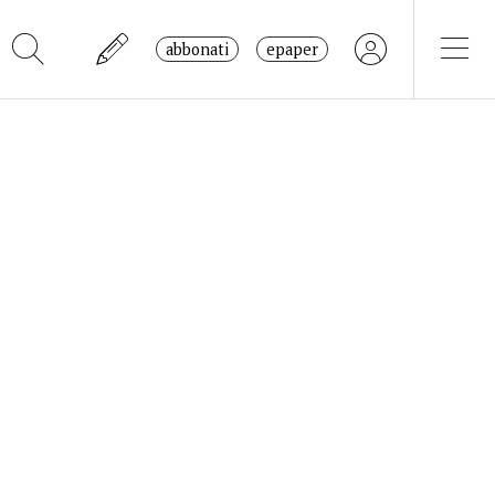
abbonati
epaper