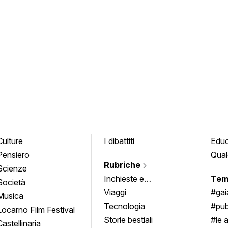
Culture
I dibattiti
Edu
Pensiero
Qual
Rubriche
Scienze
Inchieste e
Tem
Società
approfondimenti
Viaggi
#ga
Musica
Tecnologia
#pub
Locarno Film Festival
Storie bestiali
#le 
Castellinaria