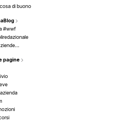
cosa di buono
Fumetto
Vignette
aBlog
Scrivici
ia #wwf
liredazionale
aziende
rmano
e pagine
ivio
reve
 azienda
m
ozioni
orsi