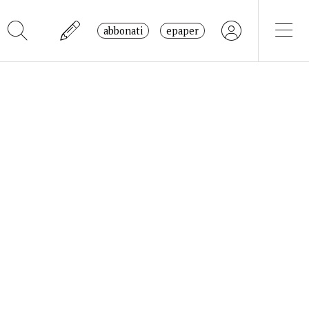
abbonati
epaper