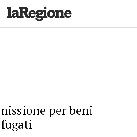
issione per beni
afugati