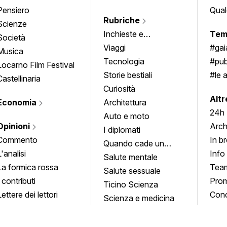
Pensiero
Qual
Rubriche
Scienze
Inchieste e
Tem
Società
approfondimenti
Viaggi
#ga
Musica
Tecnologia
#pub
Locarno Film Festival
Storie bestiali
#le 
Castellinaria
Curiosità
info
Altr
Economia
Architettura
24h
Auto e moto
Opinioni
Arch
I diplomati
Commento
In b
Quando cade un
L'analisi
Info
quadro
Salute mentale
La formica rossa
Tea
Salute sessuale
I contributi
Prom
Ticino Scienza
Lettere dei lettori
Conc
Scienza e medicina