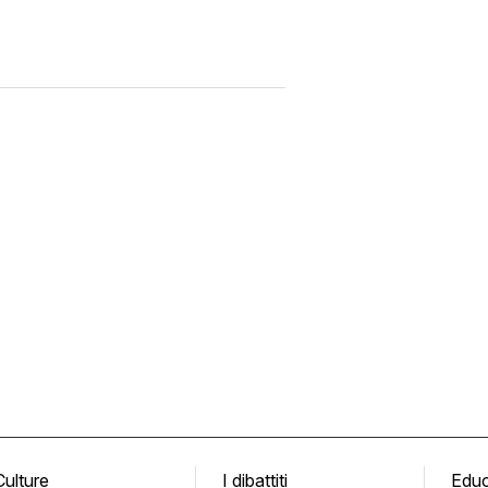
Culture
I dibattiti
Edu