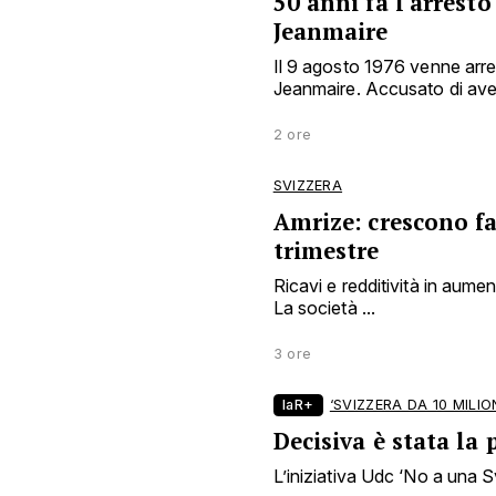
50 anni fa l'arresto
Jeanmaire
Il 9 agosto 1976 venne arre
Jeanmaire. Accusato di aver
2 ore
SVIZZERA
Amrize: crescono fa
trimestre
Ricavi e redditività in aume
La società ...
3 ore
laR+
‘SVIZZERA DA 10 MILION
Decisiva è stata la
L’iniziativa Udc ‘No a una Sv