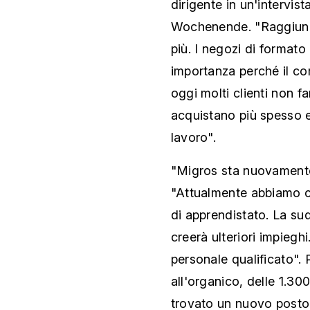
dirigente in un'intervis
Wochenende. "Raggiung
più. I negozi di format
importanza perché il c
oggi molti clienti non f
acquistano più spesso e
lavoro".
"Migros sta nuovament
"Attualmente abbiamo ci
di apprendistato. La s
creerà ulteriori impieg
personale qualificato". 
all'organico, delle 1.3
trovato un nuovo posto 