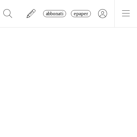
abbonati
epaper