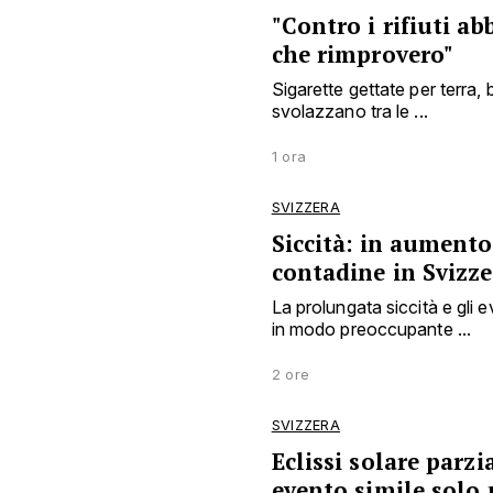
"Contro i rifiuti 
che rimprovero"
Sigarette gettate per terra, b
svolazzano tra le ...
1 ora
SVIZZERA
Siccità: in aumento 
contadine in Svizze
La prolungata siccità e gli
in modo preoccupante ...
2 ore
SVIZZERA
Eclissi solare parzi
evento simile solo 