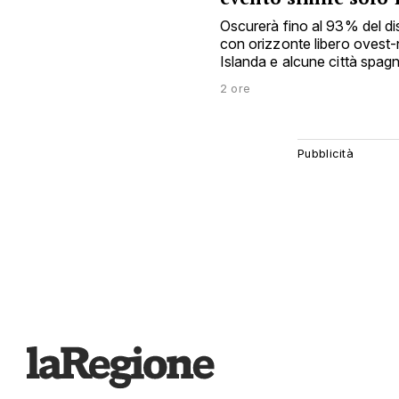
Oscurerà fino al 93% del disc
con orizzonte libero ovest-no
Islanda e alcune città spag
2 ore