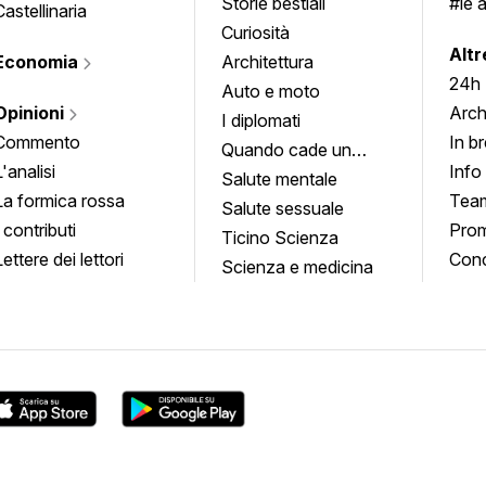
Storie bestiali
#le 
Castellinaria
Curiosità
info
Altr
Economia
Architettura
24h
Auto e moto
Opinioni
Arch
I diplomati
Commento
In b
Quando cade un
L'analisi
Info
quadro
Salute mentale
La formica rossa
Tea
Salute sessuale
I contributi
Prom
Ticino Scienza
Lettere dei lettori
Conc
Scienza e medicina