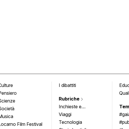
Culture
I dibattiti
Edu
Pensiero
Qual
Rubriche
Scienze
Inchieste e
Tem
Società
approfondimenti
Viaggi
#ga
Musica
Tecnologia
#pub
Locarno Film Festival