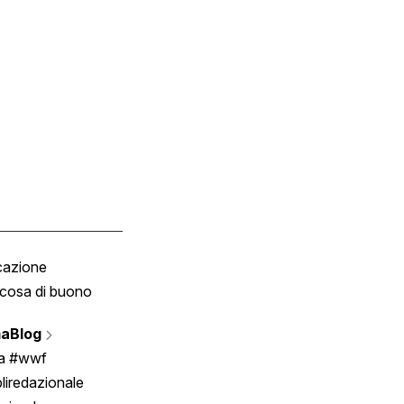
cazione
Tombola
cosa di buono
Fumetto
Vignette
aBlog
Scrivici
ia #wwf
liredazionale