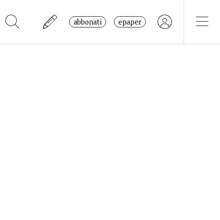
abbonati
epaper