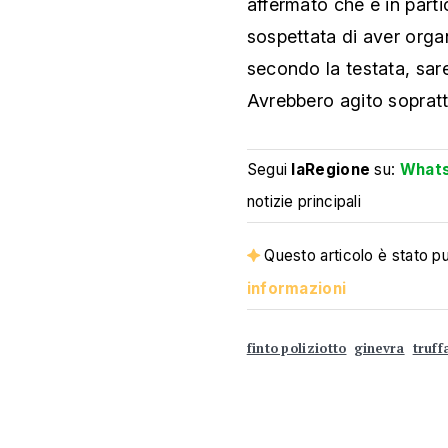
affermato che è in part
sospettata di aver organi
secondo la testata, sareb
Avrebbero agito soprattu
Segui
laRegione
su:
What
notizie principali
Questo articolo è stato pub
informazioni
finto poliziotto
ginevra
truff