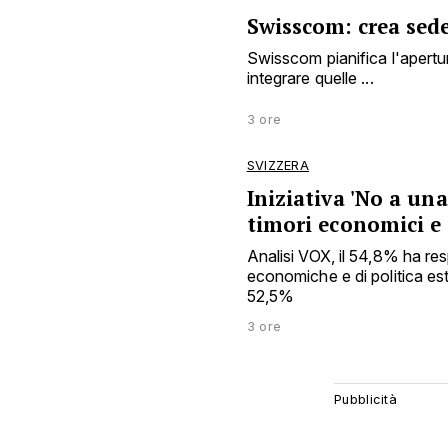
Swisscom: crea sed
Swisscom pianifica l'apertu
integrare quelle ...
3 ore
SVIZZERA
Iniziativa 'No a una
timori economici e 
Analisi VOX, il 54,8% ha res
economiche e di politica este
52,5%
3 ore