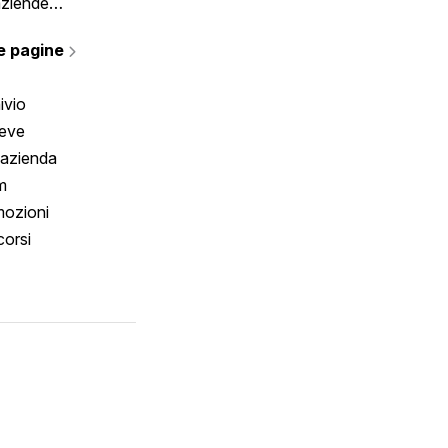
aziende
rmano
e pagine
ivio
reve
 azienda
m
ozioni
orsi