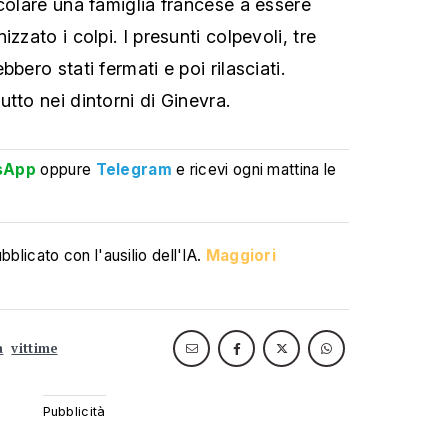
icolare una famiglia francese a essere
zzato i colpi. I presunti colpevoli, tre
bero stati fermati e poi rilasciati.
tto nei dintorni di Ginevra.
sApp
oppure
Telegram
e ricevi ogni mattina le
blicato con l'ausilio dell'IA.
Maggiori
a
vittime