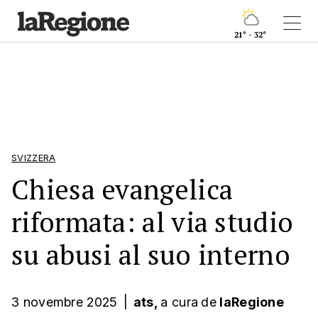
21° - 32°
SVIZZERA
Chiesa evangelica
riformata: al via studio
su abusi al suo interno
3 novembre 2025
|
ats,
a cura
de
laRegione