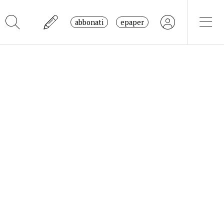
abbonati
epaper