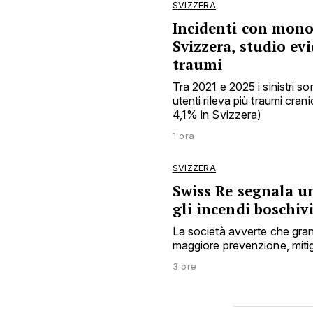
SVIZZERA
Incidenti con monop
Svizzera, studio ev
traumi
Tra 2021 e 2025 i sinistri s
utenti rileva più traumi cra
4,1% in Svizzera)
1 ora
SVIZZERA
Swiss Re segnala u
gli incendi boschiv
La società avverte che gran
maggiore prevenzione, mitig
3 ore