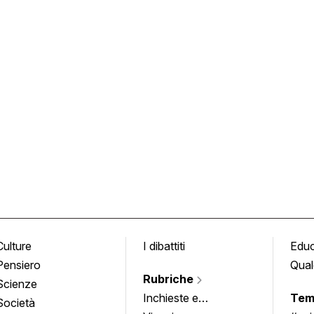
Culture
I dibattiti
Edu
Pensiero
Qual
Rubriche
Scienze
Inchieste e
Tem
Società