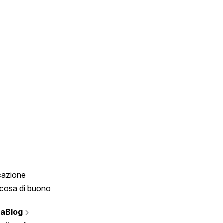
cazione
Tombola
cosa di buono
Fumetto
Vignette
aBlog
Scrivici