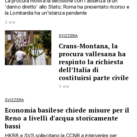
La procura motiva la decisione con l'assenza di un
'danno diretto' allo Stato; Roma ha presentato ricorso e
la Lombardia ha un'istanza pendente
2 ore
SVIZZERA
Crans-Montana, la
procura vallesana ha
respinto la richiesta
dell’Italia di
costituirsi parte civile
3 ore
SVIZZERA
Economia basilese chiede misure per il
Reno a livelli d'acqua storicamente
bassi
HKBB e SVS sollecitano la CCNR a intervenire per