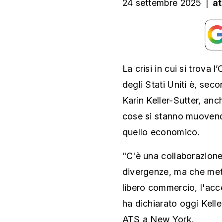
24 settembre 2025
|
a
La crisi in cui si trova 
degli Stati Uniti è, se
Karin Keller-Sutter, an
cose si stanno muovendo
quello economico.
"C'è una collaborazion
divergenze, ma che mett
libero commercio, l'acces
ha dichiarato oggi Kell
ATS a New York.