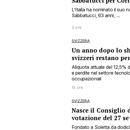
Sabbatucci per Cor
L’Italia ha nominato il suo
Sabbatucci, 63 anni, ...
3 ore
SVIZZERA
Un anno dopo lo sho
svizzeri restano pe
Aliquota attuale del 12,5% 
e perdite nel settore tecnol
occupazionali
15 ore
SVIZZERA
Nasce il Consiglio d
votazione del 27 s
Fondato a Soletta da dodici e