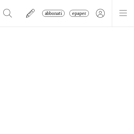
abbonati
epaper