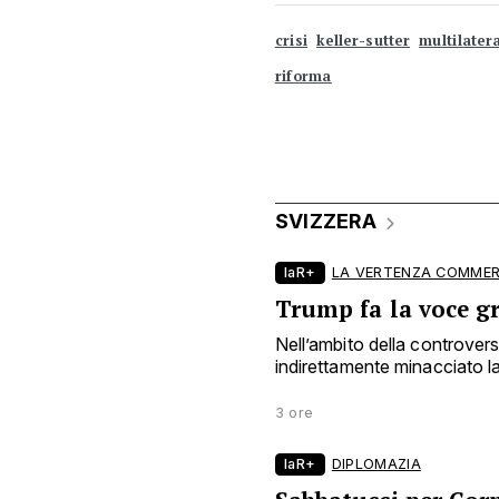
crisi
keller-sutter
multilater
riforma
SVIZZERA
laR+
LA VERTENZA COMMER
Trump fa la voce g
Nell’ambito della controve
indirettamente minacciato la 
3 ore
laR+
DIPLOMAZIA