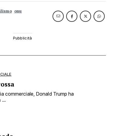
alismo
onu
CIALE
rossa
rsia commerciale, Donald Trump ha
...