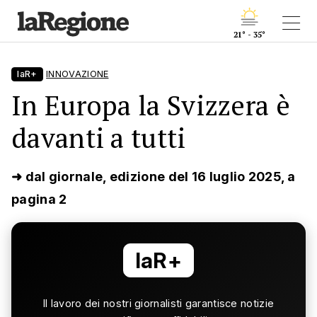
21° - 35°
laR+
INNOVAZIONE
In Europa la Svizzera è
davanti a tutti
➜ dal giornale, edizione del 16 luglio 2025, a
pagina 2
laR+
Il lavoro dei nostri giornalisti garantisce notizie