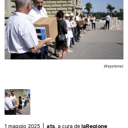
(Keystone)
1 maggio 2025
|
ats,
a cura
de
laRegione