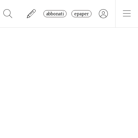
abbonati
epaper