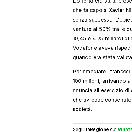
L'offerta era stata pre
che fa capo a Xavier Ni
senza successo. L'obiett
venture al 50% tra le d
10,45 e 4,25 miliardi di e
Vodafone aveva rispedit
quando era stata valutata
Per rimediare i francesi
100 milioni, arrivando a
rinuncia all'esercizio d
che avrebbe consentito l
società.
Segui
laRegione
su:
What