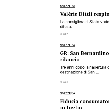
SVIZZERA
Valérie Dittli resp
La consigliera di Stato vode
difesa.
3 ore
SVIZZERA
GR: San Bernardino
rilancio
Tre anni dopo la riapertura deg
destinazione di San ...
3 ore
SVIZZERA
Fiducia consumator
in luglio