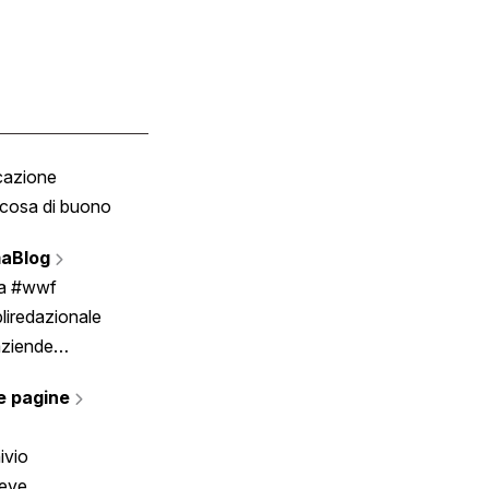
cazione
Tombola
cosa di buono
Fumetto
Vignette
aBlog
Scrivici
ia #wwf
liredazionale
aziende
rmano
e pagine
ivio
reve