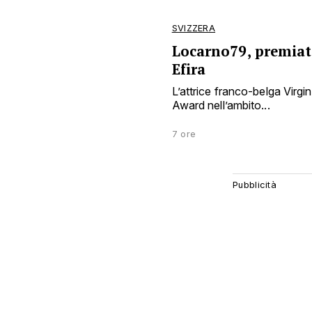
SVIZZERA
Locarno79, premiata
Efira
L’attrice franco-belga Virgin
Award nell’ambito...
7 ore