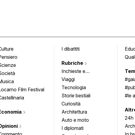
Culture
I dibattiti
Edu
Pensiero
Qual
Rubriche
Scienze
Inchieste e
Tem
Società
approfondimenti
Viaggi
#ga
Musica
Tecnologia
#pub
Locarno Film Festival
Storie bestiali
#le 
Castellinaria
Curiosità
info
Altr
Economia
Architettura
24h
Auto e moto
Opinioni
Arch
I diplomati
Commento
In b