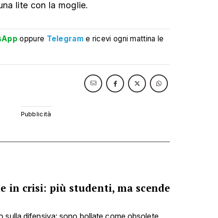
una lite con la moglie.
sApp
oppure
Telegram
e ricevi ogni mattina le
 in crisi: più studenti, ma scende
 sulla difensiva: sono bollate come obsolete,