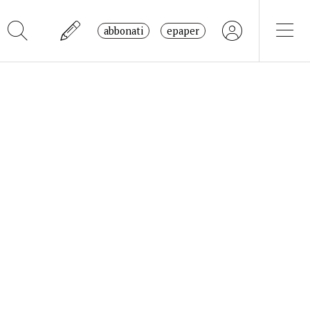
abbonati
epaper