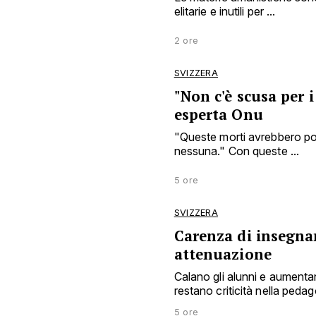
elitarie e inutili per ...
2 ore
SVIZZERA
"Non c'è scusa per i
esperta Onu
"Queste morti avrebbero po
nessuna." Con queste ...
5 ore
SVIZZERA
Carenza di insegnan
attenuazione
Calano gli alunni e aumentan
restano criticità nella peda
5 ore