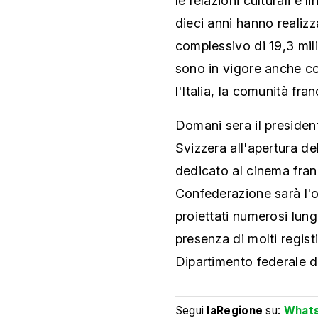
le relazioni culturali e l
dieci anni hanno realiz
complessivo di 19,3 mil
sono in vigore anche con
l'Italia, la comunità fr
Domani sera il presiden
Svizzera all'apertura de
dedicato al cinema fran
Confederazione sarà l'o
proiettati numerosi lun
presenza di molti registi
Dipartimento federale de
Segui
laRegione
su:
What