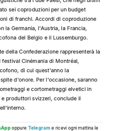
inguistiche tra i due Paesi, che negli ultimi
zato sei coproduzioni per un budget
ioni di franchi. Accordi di coproduzione
 la Germania, l'Austria, la Francia,
ancofona del Belgio e il Lussemburgo.
te della Confederazione rappresenterà la
l festival Cinémania di Montréal,
cofono, di cui quest'anno la
spite d'onore. Per l'occasione, saranno
gometraggi e cortometraggi elvetici in
 e produttori svizzeri, conclude il
ll'interno.
sApp
oppure
Telegram
e ricevi ogni mattina le