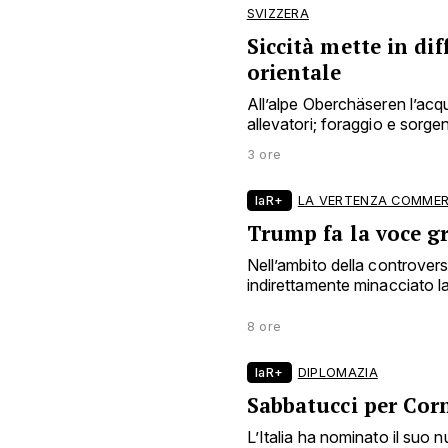
SVIZZERA
Siccità mette in dif
orientale
All’alpe Oberchäseren l’acqu
allevatori; foraggio e sorgen
3 ore
laR+
LA VERTENZA COMMER
Trump fa la voce g
Nell’ambito della controve
indirettamente minacciato la 
8 ore
laR+
DIPLOMAZIA
Sabbatucci per Cor
L’Italia ha nominato il suo