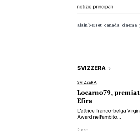
notizie principali
alain berset
canada
cinema
SVIZZERA
SVIZZERA
Locarno79, premiata
Efira
L’attrice franco-belga Virgin
Award nell’ambito...
2 ore