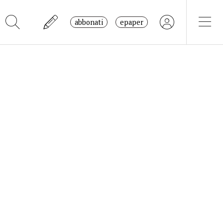
abbonati
epaper