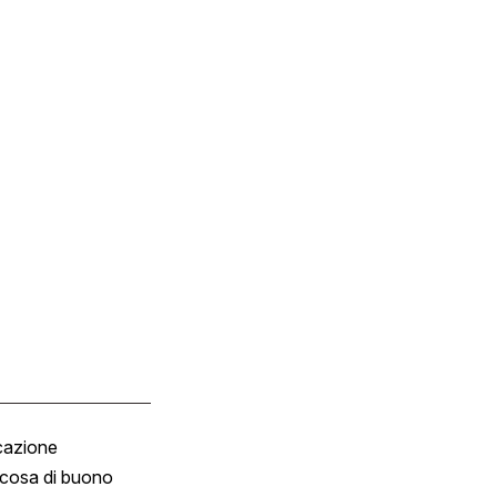
cazione
Tombola
cosa di buono
Fumetto