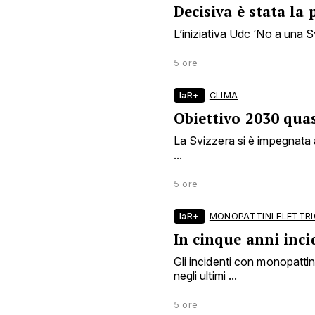
Decisiva è stata la
L’iniziativa Udc ‘No a una Sv
5 ore
laR+
CLIMA
Obiettivo 2030 quas
La Svizzera si è impegnata a
...
5 ore
laR+
MONOPATTINI ELETTRI
In cinque anni inci
Gli incidenti con monopattin
negli ultimi ...
5 ore