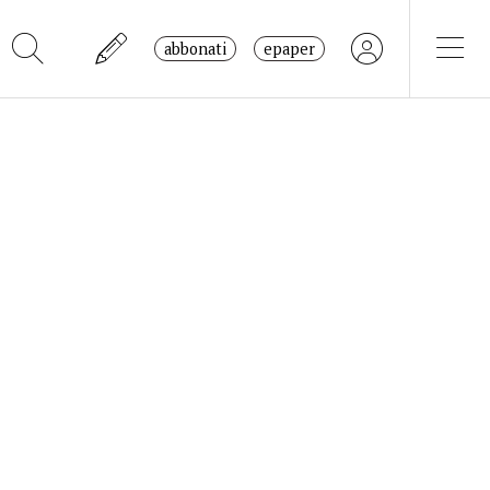
abbonati
epaper