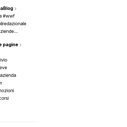
Vignette
aBlog
Scrivici
ia #wwf
liredazionale
aziende
rmano
e pagine
ivio
reve
 azienda
m
ozioni
orsi