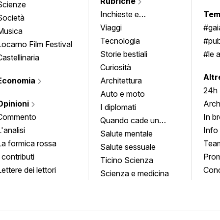
Rubriche
Scienze
Inchieste e
Tem
Società
approfondimenti
Viaggi
#ga
Musica
Tecnologia
#pub
Locarno Film Festival
Storie bestiali
#le 
Castellinaria
Curiosità
info
Altr
Economia
Architettura
24h
Auto e moto
Opinioni
Arch
I diplomati
Commento
In b
Quando cade un
L'analisi
Info
quadro
Salute mentale
La formica rossa
Tea
Salute sessuale
I contributi
Prom
Ticino Scienza
Lettere dei lettori
Conc
Scienza e medicina