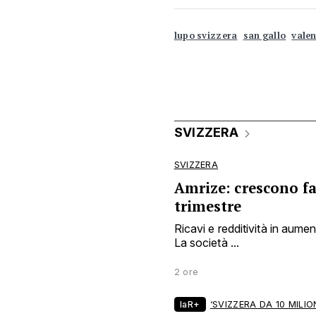
lupo svizzera
san gallo
vale
SVIZZERA
SVIZZERA
Amrize: crescono fa
trimestre
Ricavi e redditività in aume
La società ...
2 ore
laR+
‘SVIZZERA DA 10 MILION