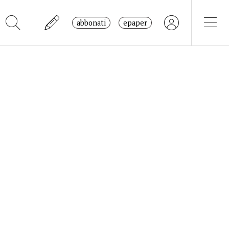
abbonati
epaper