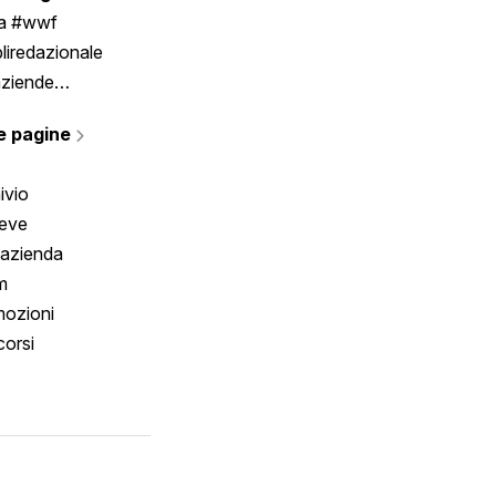
ia #wwf
liredazionale
aziende
rmano
e pagine
ivio
reve
 azienda
m
ozioni
orsi