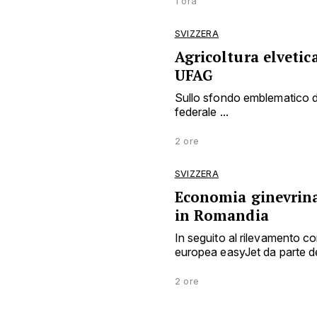
1 ora
SVIZZERA
Agricoltura elvetic
UFAG
Sullo sfondo emblematico dei
federale ...
2 ore
SVIZZERA
Economia ginevrina 
in Romandia
In seguito al rilevamento 
europea easyJet da parte del
2 ore