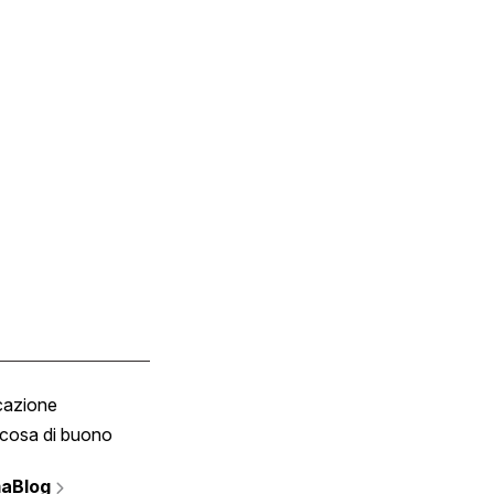
cazione
Tombola
cosa di buono
Fumetto
Vignette
aBlog
Scrivici