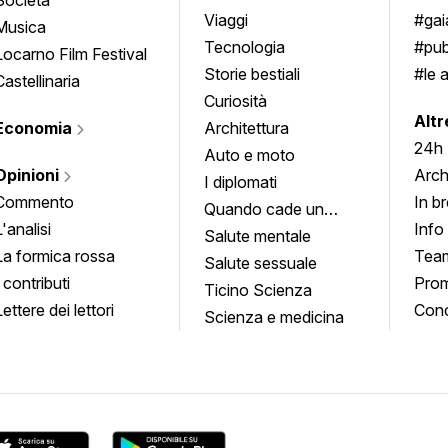
approfondimenti
Viaggi
#ga
Musica
Tecnologia
#pub
Locarno Film Festival
Storie bestiali
#le 
Castellinaria
Curiosità
info
Altr
Economia
Architettura
24h
Auto e moto
Opinioni
Arch
I diplomati
Commento
In b
Quando cade un
L'analisi
Info
quadro
Salute mentale
La formica rossa
Tea
Salute sessuale
I contributi
Prom
Ticino Scienza
Lettere dei lettori
Conc
Scienza e medicina