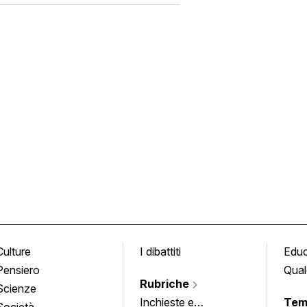
Culture
I dibattiti
Edu
Pensiero
Qual
Rubriche
Scienze
Inchieste e
Tem
Società