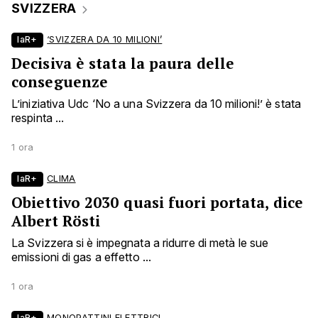
SVIZZERA
laR+
‘SVIZZERA DA 10 MILIONI’
Decisiva è stata la paura delle
conseguenze
L’iniziativa Udc ‘No a una Svizzera da 10 milioni!’ è stata
respinta ...
1 ora
laR+
CLIMA
Obiettivo 2030 quasi fuori portata, dice
Albert Rösti
La Svizzera si è impegnata a ridurre di metà le sue
emissioni di gas a effetto ...
1 ora
laR+
MONOPATTINI ELETTRICI