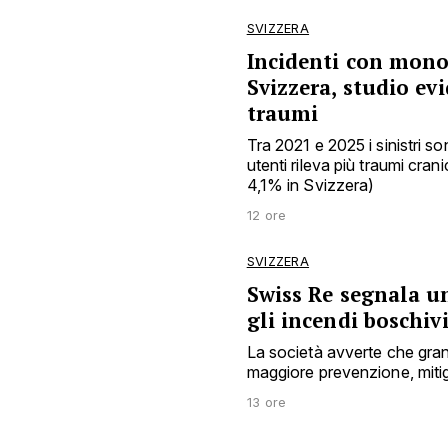
SVIZZERA
Incidenti con monop
Svizzera, studio ev
traumi
Tra 2021 e 2025 i sinistri s
utenti rileva più traumi cra
4,1% in Svizzera)
12 ore
SVIZZERA
Swiss Re segnala u
gli incendi boschiv
La società avverte che gran
maggiore prevenzione, mitig
13 ore