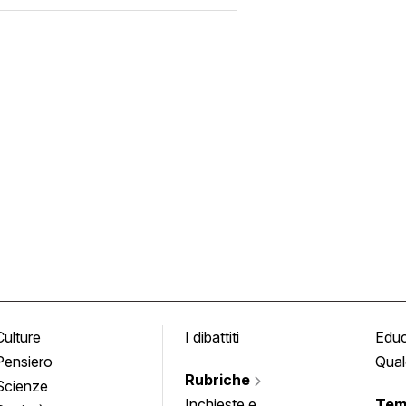
Culture
I dibattiti
Edu
Pensiero
Qual
Rubriche
Scienze
Inchieste e
Tem