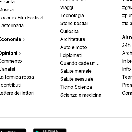
Società
approfondimenti
Viaggi
#ga
Musica
Tecnologia
#pub
Locarno Film Festival
Storie bestiali
#le 
Castellinaria
Curiosità
info
Altr
Economia
Architettura
24h
Auto e moto
Opinioni
Arch
I diplomati
Commento
In b
Quando cade un
L'analisi
Info
quadro
Salute mentale
La formica rossa
Tea
Salute sessuale
I contributi
Prom
Ticino Scienza
Lettere dei lettori
Conc
Scienza e medicina