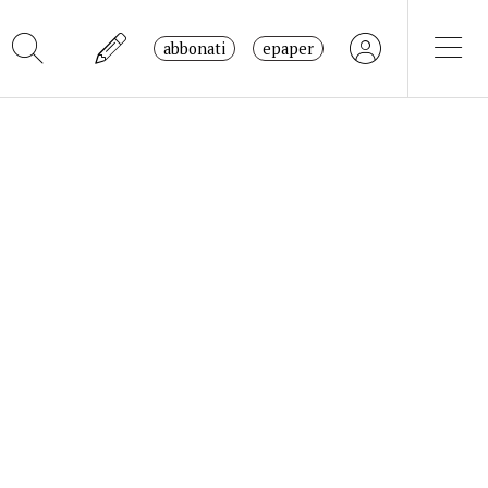
abbonati
epaper