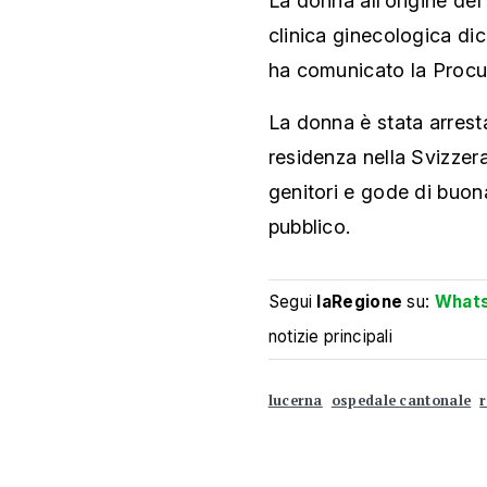
La donna all’origine de
clinica ginecologica dic
ha comunicato la Procura
La donna è stata arresta
residenza nella Svizzera 
genitori e gode di buona
pubblico.
Segui
laRegione
su:
What
notizie principali
lucerna
ospedale cantonale