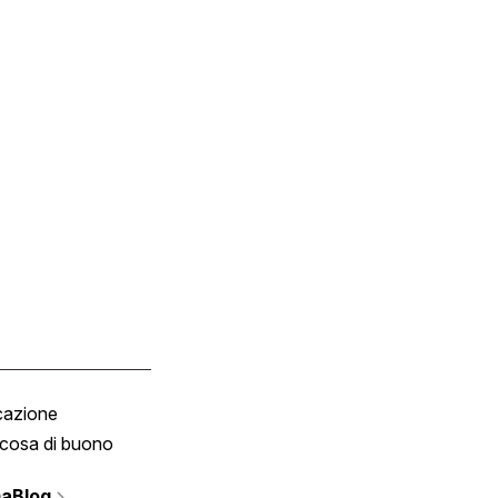
cazione
Tombola
cosa di buono
Fumetto
Vignette
aBlog