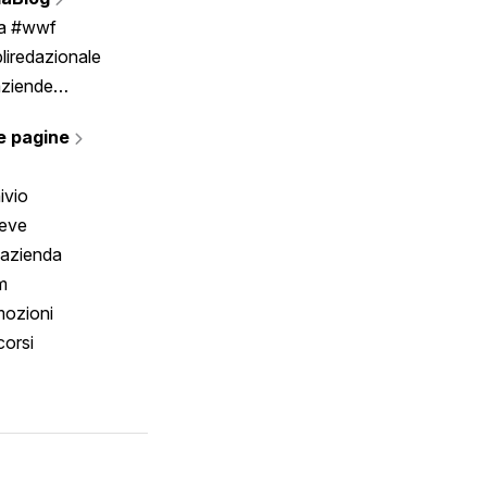
Scrivici
ia #wwf
liredazionale
aziende
rmano
e pagine
ivio
reve
 azienda
m
ozioni
orsi