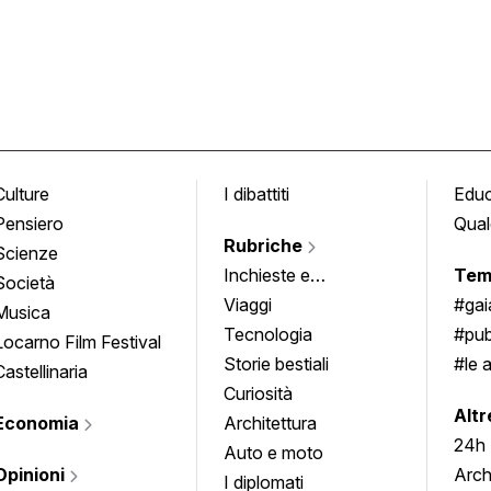
Culture
I dibattiti
Edu
Pensiero
Qual
Rubriche
Scienze
Inchieste e
Tem
Società
approfondimenti
Viaggi
#ga
Musica
Tecnologia
#pub
Locarno Film Festival
Storie bestiali
#le 
Castellinaria
Curiosità
info
Altr
Economia
Architettura
24h
Auto e moto
Opinioni
Arch
I diplomati