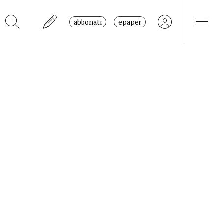
abbonati
epaper