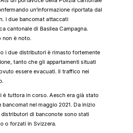
Ats un portavoce della Polizia cantonale
nfermando un’informazione riportata dal
en. I due bancomat attaccati
ca cantonale di Basilea Campagna.
o non è noto.
no i due distributori è rimasto fortemente
one, tanto che gli appartamenti situati
uto essere evacuati. Il traffico nei
o.
i è tuttora in corso. Aesch era già stato
un bancomat nel maggio 2021. Da inizio
distributori di banconote sono stati
 o forzati in Svizzera.