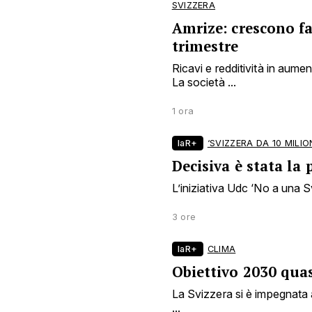
SVIZZERA
Amrize: crescono fa
trimestre
Ricavi e redditività in aume
La società ...
1 ora
laR+
‘SVIZZERA DA 10 MILION
Decisiva è stata la
L’iniziativa Udc ‘No a una Sv
3 ore
laR+
CLIMA
Obiettivo 2030 quas
La Svizzera si è impegnata a
...