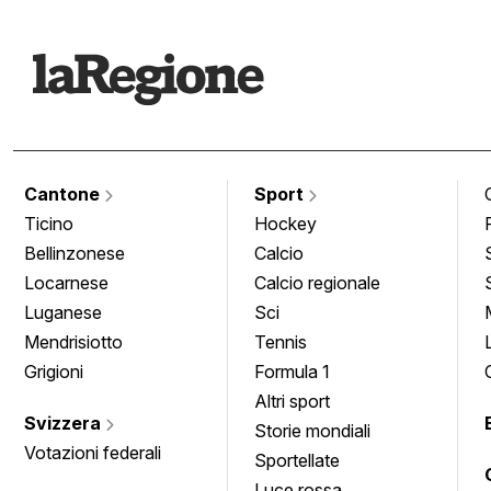
Cantone
Sport
Ticino
Hockey
Bellinzonese
Calcio
Locarnese
Calcio regionale
Luganese
Sci
Mendrisiotto
Tennis
Grigioni
Formula 1
Altri sport
Svizzera
Storie mondiali
Votazioni federali
Sportellate
Luce rossa