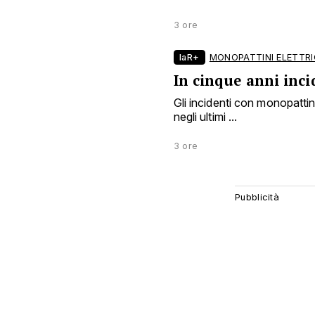
3 ore
laR+
MONOPATTINI ELETTRI
In cinque anni inci
Gli incidenti con monopattin
negli ultimi ...
3 ore