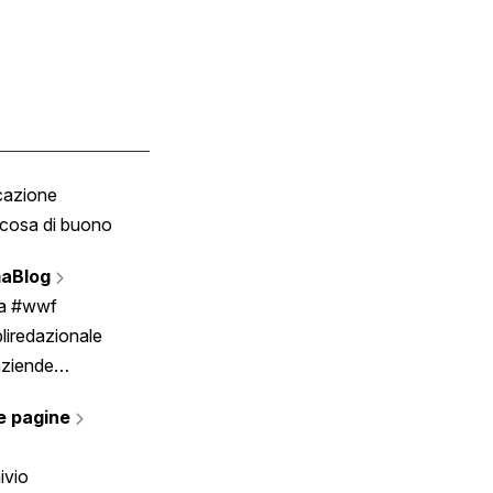
cazione
Tombola
cosa di buono
Fumetto
Vignette
aBlog
Scrivici
ia #wwf
liredazionale
aziende
rmano
e pagine
ivio