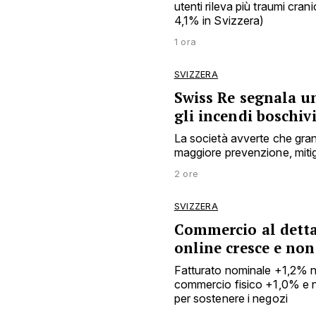
utenti rileva più traumi cra
4,1% in Svizzera)
1 ora
SVIZZERA
Swiss Re segnala u
gli incendi boschiv
La società avverte che gran
maggiore prevenzione, mitig
2 ore
SVIZZERA
Commercio al dettag
online cresce e no
Fatturato nominale +1,2% n
commercio fisico +1,0% e 
per sostenere i negozi