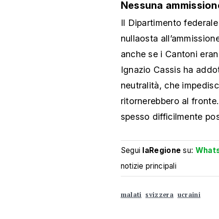
Nessuna ammissione d
Il Dipartimento federale 
nullaosta all’ammissione 
anche se i Cantoni erano
Ignazio Cassis ha addott
neutralità, che impedisce
ritornerebbero al fronte. 
spesso difficilmente poss
Segui
laRegione
su:
What
notizie principali
malati
svizzera
ucraini