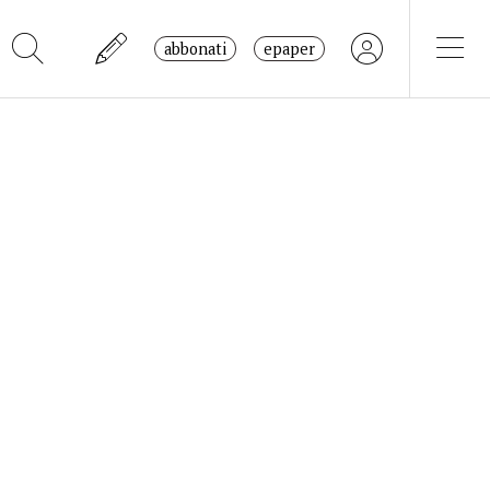
abbonati
epaper