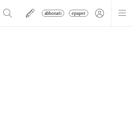
abbonati
epaper