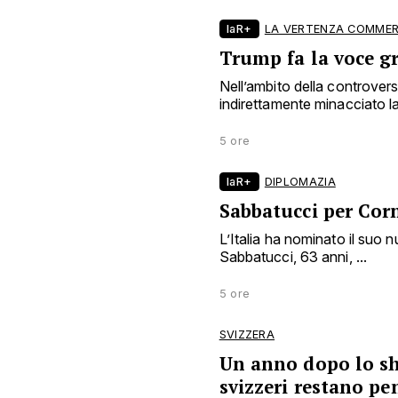
laR+
LA VERTENZA COMMER
Trump fa la voce g
Nell’ambito della controve
indirettamente minacciato la 
5 ore
laR+
DIPLOMAZIA
Sabbatucci per Cor
L’Italia ha nominato il suo
Sabbatucci, 63 anni, ...
5 ore
SVIZZERA
Un anno dopo lo sho
svizzeri restano pe