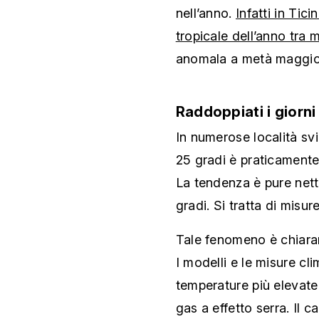
nell’anno.
Infatti in Tic
tropicale dell’anno tra 
anomala a metà maggio
Raddoppiati i giorni 
In numerose località sviz
25 gradi è praticamente 
La tendenza è pure netta
gradi. Si tratta di misur
Tale fenomeno è chiara
I modelli e le misure c
temperature più elevat
gas a effetto serra. Il