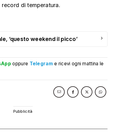
i record di temperatura.
›
le, ‘questo weekend il picco’
sApp
oppure
Telegram
e ricevi ogni mattina le