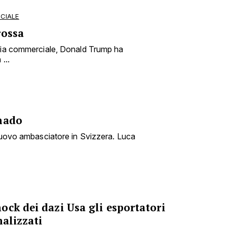
CIALE
rossa
rsia commerciale, Donald Trump ha
...
nado
 nuovo ambasciatore in Svizzera. Luca
ck dei dazi Usa gli esportatori
nalizzati