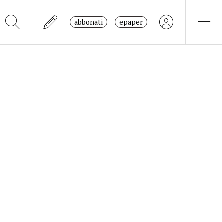
abbonati
epaper