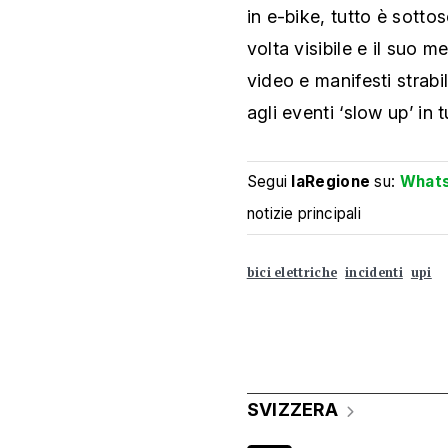
in e-bike, tutto è sott
volta visibile e il suo
video e manifesti strabil
agli eventi ‘slow up’ in t
Segui
laRegione
su:
What
notizie principali
bici elettriche
incidenti
upi
SVIZZERA