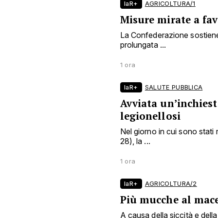
laR+
AGRICOLTURA/1
Misure mirate a fav
La Confederazione sostiene 
prolungata ...
1 ora
laR+
SALUTE PUBBLICA
Avviata un’inchiest
legionellosi
Nel giorno in cui sono stati 
28), la ...
1 ora
laR+
AGRICOLTURA/2
Più mucche al mac
A causa della siccità e della