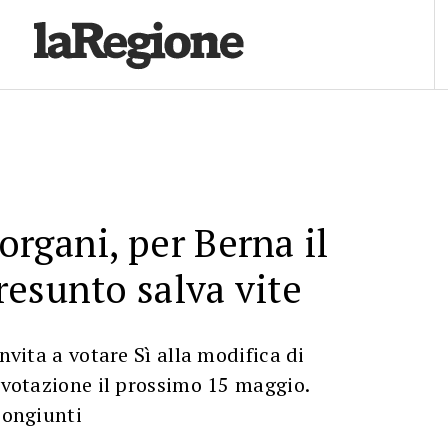
rgani, per Berna il
esunto salva vite
invita a votare Sì alla modifica di
n votazione il prossimo 15 maggio.
congiunti