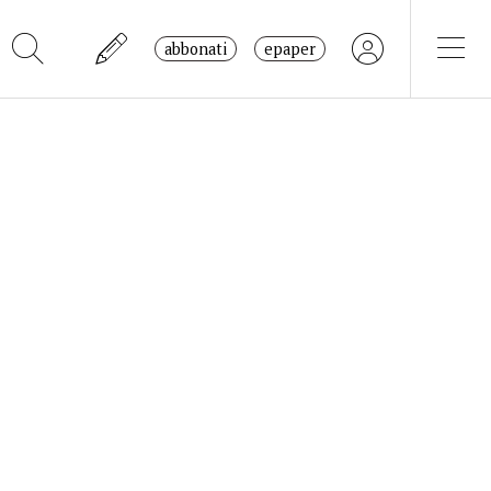
abbonati
epaper