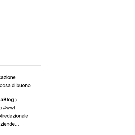
cazione
Tombola
cosa di buono
Fumetto
Vignette
aBlog
Scrivici
ia #wwf
liredazionale
aziende
rmano