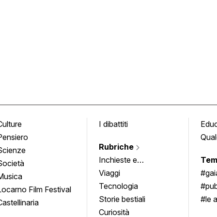
Culture
I dibattiti
Edu
Pensiero
Qual
Rubriche
Scienze
Inchieste e
Tem
Società
approfondimenti
Viaggi
#ga
Musica
Tecnologia
#pub
Locarno Film Festival
Storie bestiali
#le 
Castellinaria
Curiosità
info