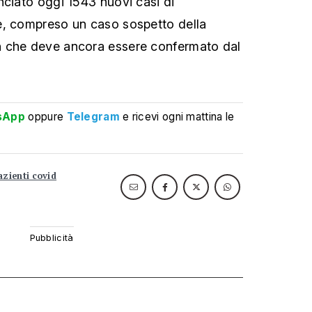
nciato oggi 1543 nuovi casi di
e, compreso un caso sospetto della
 che deve ancora essere confermato dal
sApp
oppure
Telegram
e ricevi ogni mattina le
azienti covid