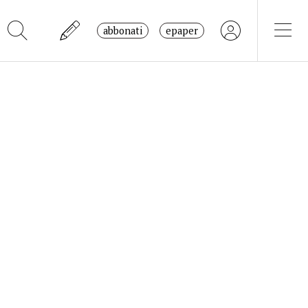
abbonati
epaper