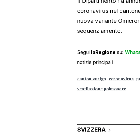
Il Dipartimento ha annu
coronavirus nel canton
nuova variante Omicron
sequenziamento.
Segui
laRegione
su:
What
notizie principali
canton zurigo
coronavirus
p
ventilazione polmonare
SVIZZERA