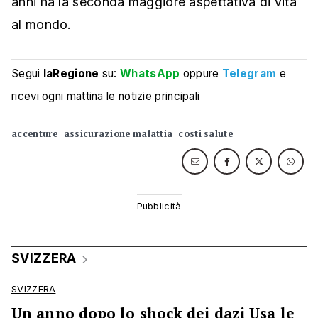
anni ha la seconda maggiore aspettativa di vita
al mondo.
Segui
laRegione
su:
WhatsApp
oppure
Telegram
e
ricevi ogni mattina le notizie principali
accenture
assicurazione malattia
costi salute
SVIZZERA
SVIZZERA
Un anno dopo lo shock dei dazi Usa le