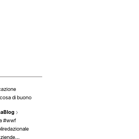
cazione
Tombola
cosa di buono
Fumetto
Vignette
aBlog
Scrivici
ia #wwf
liredazionale
aziende