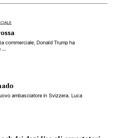
CIALE
rossa
rsia commerciale, Donald Trump ha
...
nado
 nuovo ambasciatore in Svizzera. Luca