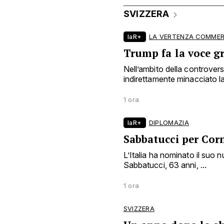
SVIZZERA
laR+
LA VERTENZA COMMER
Trump fa la voce g
Nell’ambito della controve
indirettamente minacciato la 
1 ora
laR+
DIPLOMAZIA
Sabbatucci per Cor
L’Italia ha nominato il suo
Sabbatucci, 63 anni, ...
1 ora
SVIZZERA