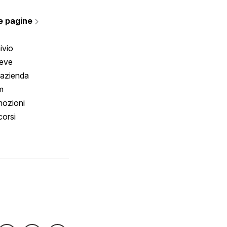
rmano
e pagine
ivio
reve
 azienda
m
ozioni
orsi