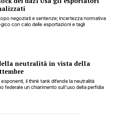
ck dei dazi Usa gli esportatori
nalizzati
dopo negoziati e sentenze; incertezza normativa
ogico con calo delle esportazioni e tagli
ella neutralità in vista della
ettembre
sponenti, il think tank difende la neutralità
io federale un chiarimento sull'uso della perfidia