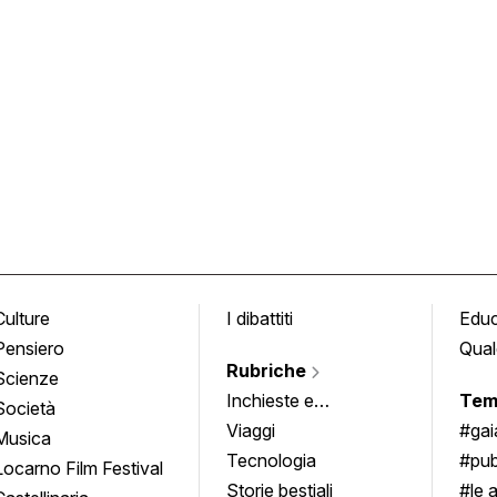
Culture
I dibattiti
Edu
Pensiero
Qual
Rubriche
Scienze
Inchieste e
Tem
Società
approfondimenti
Viaggi
#ga
Musica
Tecnologia
#pub
Locarno Film Festival
Storie bestiali
#le 