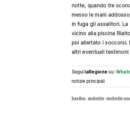
notte, quando tre sconos
messo le mani addosso. 
in fuga gli assalitori. L
vicino alla piscina Rial
poi allertato i soccorsi
altri eventuali testimoni
Segui
laRegione
su:
What
notizie principali
basilea
molestie
molestie ses