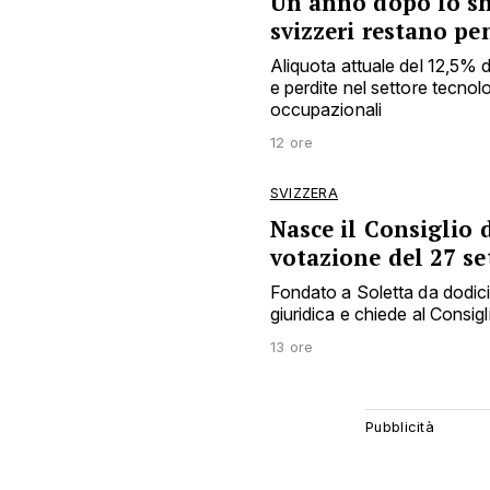
Un anno dopo lo sho
svizzeri restano pe
Aliquota attuale del 12,5% 
e perdite nel settore tecnol
occupazionali
12 ore
SVIZZERA
Nasce il Consiglio d
votazione del 27 s
Fondato a Soletta da dodici e
giuridica e chiede al Consigl
13 ore