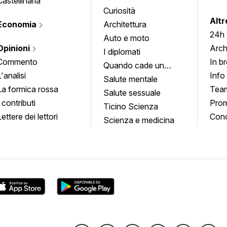
Castellinaria
Curiosità
info
Altr
Economia
Architettura
24h
Auto e moto
Opinioni
Arch
I diplomati
Commento
In b
Quando cade un
L'analisi
Info
quadro
Salute mentale
La formica rossa
Tea
Salute sessuale
I contributi
Prom
Ticino Scienza
Lettere dei lettori
Conc
Scienza e medicina