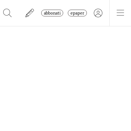
abbonati
epaper