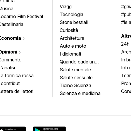
Società
approfondimenti
Viaggi
#ga
Musica
Tecnologia
#pub
Locarno Film Festival
Storie bestiali
#le 
Castellinaria
Curiosità
info
Altr
Economia
Architettura
24h
Auto e moto
Opinioni
Arch
I diplomati
Commento
In b
Quando cade un
L'analisi
Info
quadro
Salute mentale
La formica rossa
Tea
Salute sessuale
I contributi
Prom
Ticino Scienza
Lettere dei lettori
Conc
Scienza e medicina