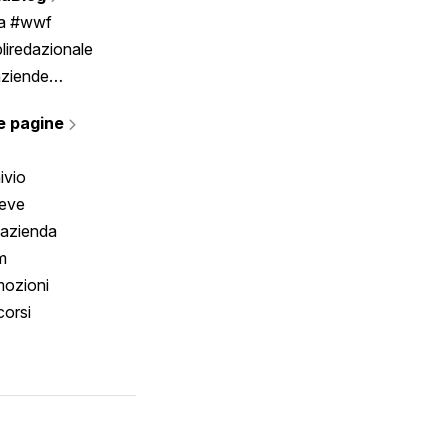
Scrivici
ia #wwf
liredazionale
aziende
rmano
e pagine
ivio
reve
 azienda
m
ozioni
orsi