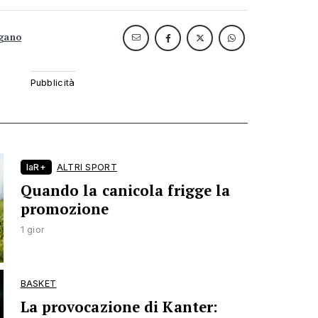
ugano
laR+
ALTRI SPORT
Quando la canicola frigge la
promozione
1 gior
BASKET
La provocazione di Kanter: