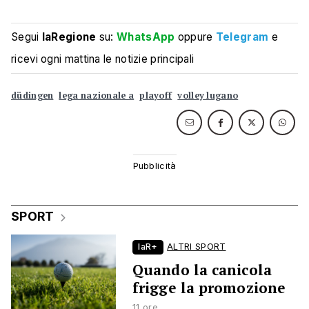
Segui
laRegione
su:
WhatsApp
oppure
Telegram
e
ricevi ogni mattina le notizie principali
düdingen
lega nazionale a
playoff
volley lugano
SPORT
laR+
ALTRI SPORT
Quando la canicola
frigge la promozione
11 ore