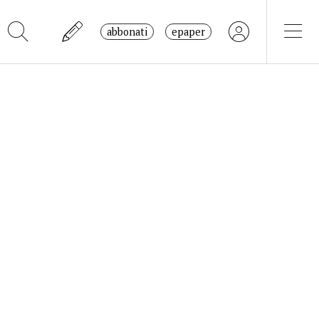
abbonati
epaper