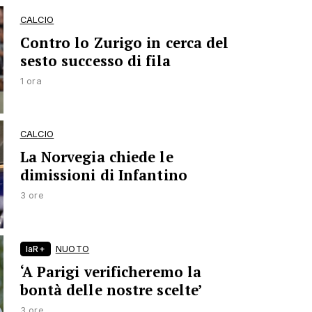
CALCIO
Contro lo Zurigo in cerca del
sesto successo di fila
1 ora
CALCIO
La Norvegia chiede le
dimissioni di Infantino
3 ore
laR+
NUOTO
‘A Parigi verificheremo la
bontà delle nostre scelte’
3 ore