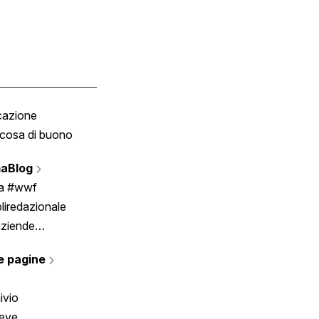
cazione
Tombola
cosa di buono
Fumetto
Vignette
aBlog
Scrivici
ia #wwf
liredazionale
aziende
rmano
e pagine
ivio
reve