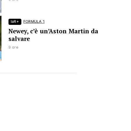
laR+
FORMULA 1
Newey, c’è un’Aston Martin da
salvare
9 ore