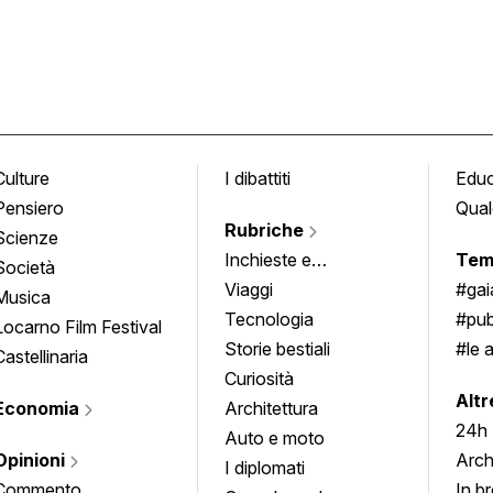
Culture
I dibattiti
Edu
Pensiero
Qual
Rubriche
Scienze
Inchieste e
Tem
Società
approfondimenti
Viaggi
#ga
Musica
Tecnologia
#pub
Locarno Film Festival
Storie bestiali
#le 
Castellinaria
Curiosità
info
Altr
Economia
Architettura
24h
Auto e moto
Opinioni
Arch
I diplomati
Commento
In b