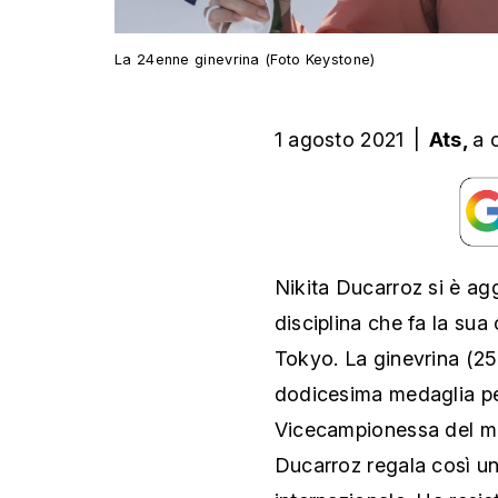
La 24enne ginevrina (Foto Keystone)
1 agosto 2021
|
Ats,
a 
Nikita Ducarroz si è ag
disciplina che fa la su
Tokyo. La ginevrina (25 
dodicesima medaglia per 
Vicecampionessa del mo
Ducarroz regala così u