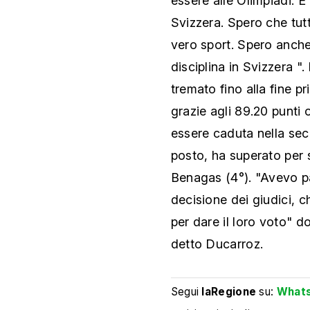
essere alle Olimpiadi. È
Svizzera. Spero che tut
vero sport. Spero anche
disciplina in Svizzera ".
tremato fino alla fine p
grazie agli 89.20 punti
essere caduta nella se
posto, ha superato per s
Benagas (4°). "Avevo pa
decisione dei giudici, 
per dare il loro voto" d
detto Ducarroz.
Segui
laRegione
su:
What