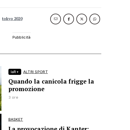
tokyo 2020
laR+
ALTRI SPORT
Quando la canicola frigge la
promozione
3 ore
BASKET
La provocazione di Kanter: