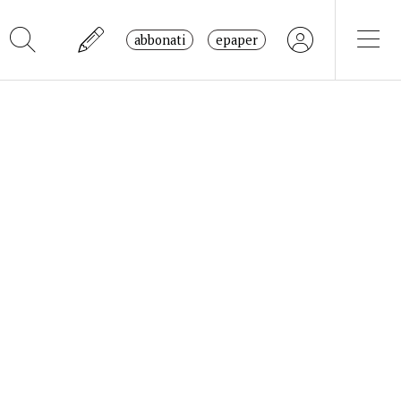
abbonati
epaper