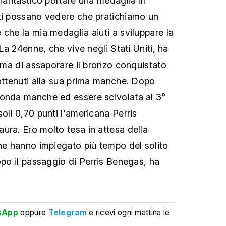
 fantastico portare una medaglia in
ti possano vedere che pratichiamo un
 che la mia medaglia aiuti a sviluppare la
 La 24enne, che vive negli Stati Uniti, ha
rima di assaporare il bronzo conquistato
 ottenuti alla sua prima manche. Dopo
conda manche ed essere scivolata al 3°
oli 0,70 punti l'americana Perris
ura. Ero molto tesa in attesa della
che hanno impiegato più tempo del solito
opo il passaggio di Perris Benegas, ha
sApp
oppure
Telegram
e ricevi ogni mattina le