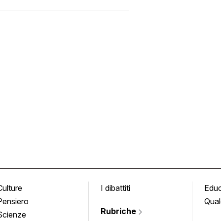
Culture
I dibattiti
Edu
Pensiero
Qual
Rubriche
Scienze