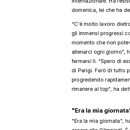
internazionale. Ha resis
domenica, lei che ha de
"C'è molto lavoro dietr
gli immensi progressi c
momento che non poteva
allenarci ogni giorno”, 
fermarsi lì. "Spero di e
di Parigi. Farò di tutto 
progredendo rapidament
rimanere al top", ha det
"Era la mia giornata
"Era la mia giornata", h