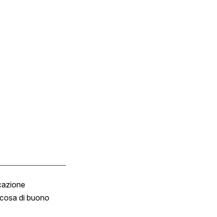
cazione
Tombola
cosa di buono
Fumetto
Vignette