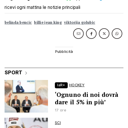
ricevi ogni mattina le notizie principali
belinda bencic
billie jean king
viktorija golubic
SPORT
laR+
HOCKEY
‘Ognuno di noi dovrà
dare il 5% in più’
17 ore
SCI