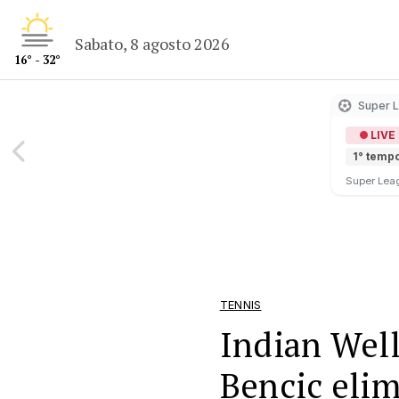
Sabato, 8 agosto 2026
16° - 32°
Super 
LIVE
1° temp
Super Lea
TENNIS
Indian Well
Bencic eli