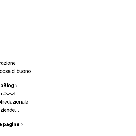
cazione
Tombola
cosa di buono
Fumetto
Vignette
aBlog
Scrivici
ia #wwf
liredazionale
aziende
rmano
e pagine