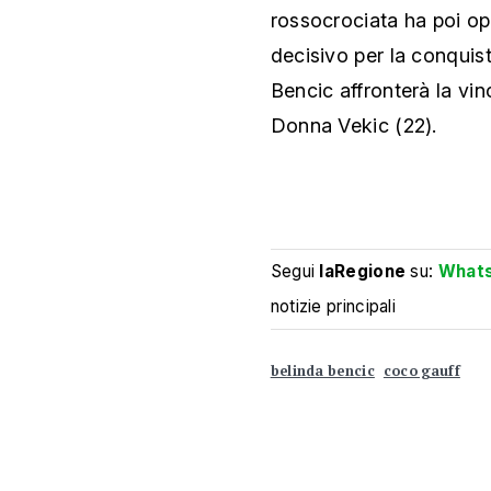
rossocrociata ha poi ope
decisivo per la conquist
Bencic affronterà la vin
Donna Vekic (22).
Segui
laRegione
su:
What
notizie principali
belinda bencic
coco gauff