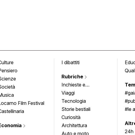
Culture
I dibattiti
Edu
Pensiero
Qual
Rubriche
Scienze
Inchieste e
Tem
Società
approfondimenti
Viaggi
#ga
Musica
Tecnologia
#pub
Locarno Film Festival
Storie bestiali
#le 
Castellinaria
Curiosità
info
Altr
Economia
Architettura
24h
Auto e moto