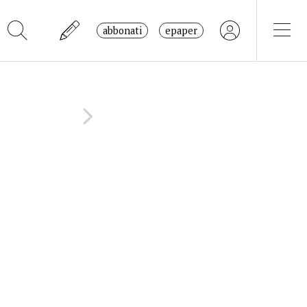
abbonati
epaper