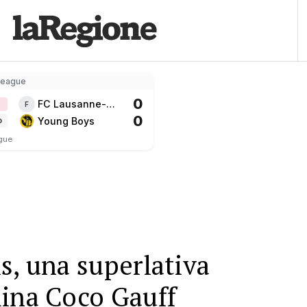
League
0
FC Lausanne-
F
0
Sport
Young Boys
o
gue
s, una superlativa
mina Coco Gauff