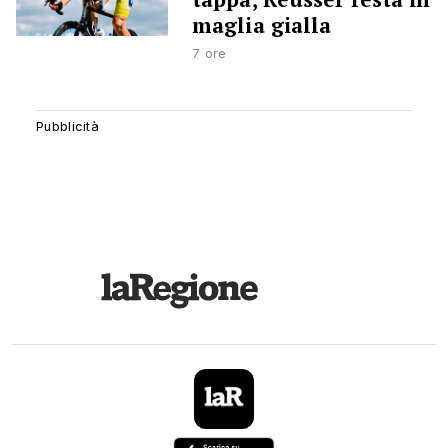
maglia gialla
7 ore