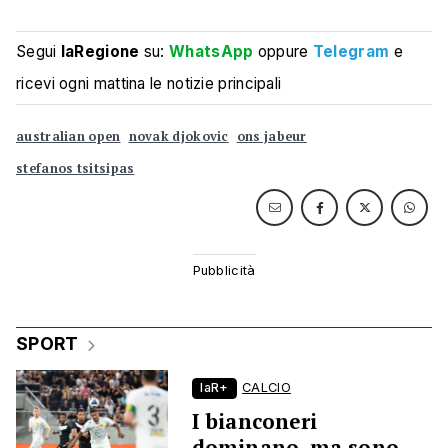
Segui
laRegione
su:
WhatsApp
oppure
Telegram
e
ricevi ogni mattina le notizie principali
australian open
novak djokovic
ons jabeur
stefanos tsitsipas
SPORT
laR+
CALCIO
I bianconeri
dominano, ma sono