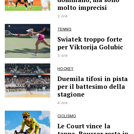
molto imprecisi
2 ore
TENNIS
Swiatek troppo forte
per Viktorija Golubic
3 ore
HOCKEY
Duemila tifosi in pista
per il battesimo della
stagione
4 ore
CICLISMO
Le Court vince la
tappa, Reusser resta in