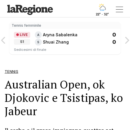
22° - 32°
Tennis femminile
0
Aryna Sabalenka
LIVE
A
0
Shuai Zhang
S1
S
Sedicesimi di finale
TENNIS
Australian Open, ok
Djokovic e Tsistipas, ko
Jabeur